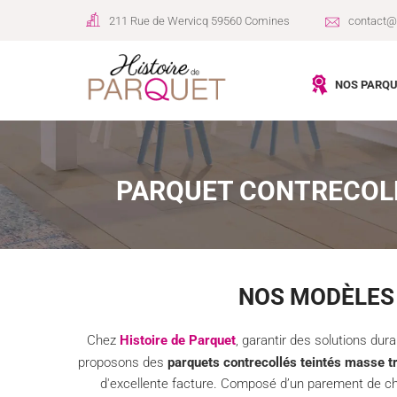
211 Rue de Wervicq 59560 Comines
contact@h
NOS PARQU
PARQUET CONTRECOLL
NOS MODÈLES
Chez
Histoire de Parquet
, garantir des solutions dur
proposons des
parquets contrecollés teintés masse t
d'excellente facture. Composé d’un parement de chê