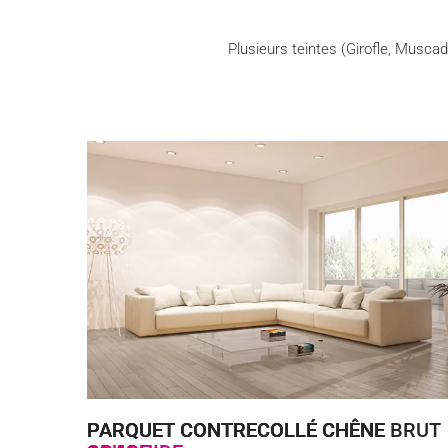
Plusieurs teintes (Girofle, Musc
VOIR LE PRODUIT
VOIR LE PRODUIT
VOIR LE PRODUIT
PARQUET CONTRECOLLÉ CHÊNE BRUT
PARQUET CONTRECOLLÉ CHÊNE
PARQUET CONTRECOLLÉ CHÊNE