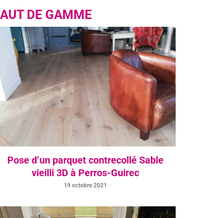
HAUT DE GAMME
Pose d’un parquet contrecollé Sable
vieilli 3D à Perros-Guirec
19 octobre 2021