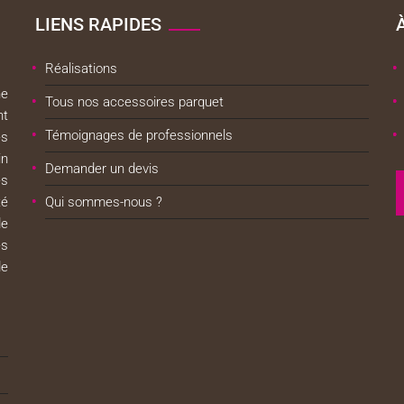
LIENS RAPIDES
Réalisations
ne
Tous nos accessoires parquet
nt
Témoignages de professionnels
es
in
Demander un devis
es
té
Qui sommes-nous ?
de
es
de