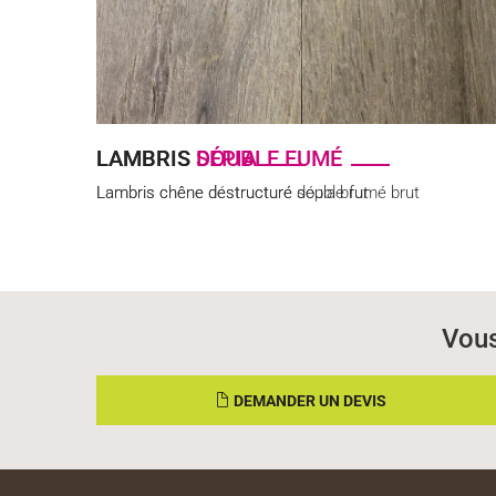
LAMBRIS
LAMBRIS
DOUBLE FUMÉ
SÉPIA
Lambris chêne déstructuré double fumé brut
Lambris chêne destructuré sépia brut
Vous
DEMANDER UN DEVIS