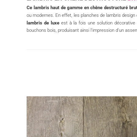
Ce lambris haut de gamme en chêne destructuré bru
ou modernes. En effet, les planches de lambris design 
lambris de luxe
est à la fois une solution décorative
bouchons bois, produisant ainsi l'impression d'un assemb
VOIR LE PRODUIT
VOIR LE PRODUIT